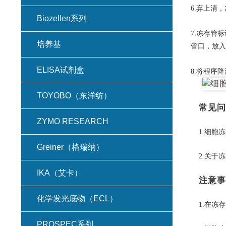
6.弃上清
Biozellen系列
7.
冻存管
标
培养基
管口，放入
ELISA试剂盒
8.将程序
TOYOBO（东洋纺）
常见问
ZYMO RESEARCH
1.细
Greiner（格瑞纳）
2.关于
IKA（艾卡）
注意事
化学发光底物（ECL）
1.在
PROSPEC系列