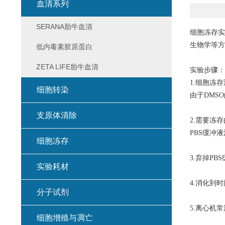
血清系列
SERANA胎牛血清
细胞冻存实
生物学等方
低内毒素胶原蛋白
ZETA LIFE胎牛血清
实验步骤：
1.细胞冻
细胞转染
由于DMS
支原体清除
2.需要冻
PBS缓冲
细胞冻存
3.弃掉P
实验耗材
4.消化到
分子试剂
5.离心机常温
细胞增殖与凋亡