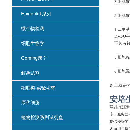
2.细胞
Epigentek系列
3.细胞
微生物检测
4.二甲
DMSO
细胞生物学
证其有
5.细胞
Corning康宁
6.细
解离试剂
以上就是
细胞类-实验耗材
安培
原代细胞
深圳
/湛江
东，服务面
植物检测系列试剂盒
提供较好的
内向用户提