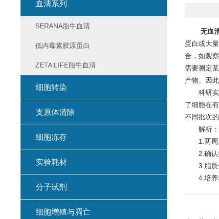
血清系列
SERANA胎牛血清
无血
蛋白或大量
低内毒素胶原蛋白
合，如观察
ZETA LIFE胎牛血清
需要测定某
产物。因此
细胞转染
科研实验
了细胞在有
支原体清除
不同批次的
解析：
细胞冻存
1.两周
2.确认
实验耗材
3.脂质
4.培养箱
分子试剂
细胞增殖与凋亡