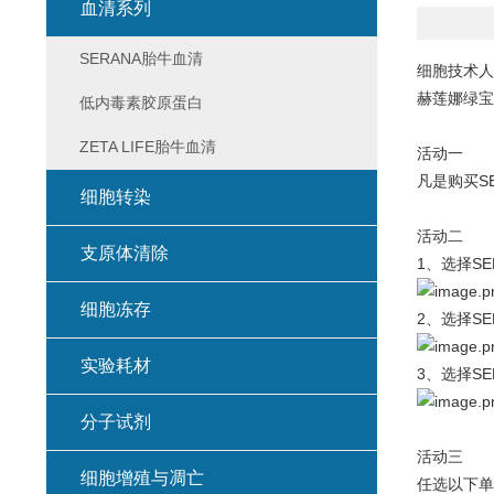
血清系列
SERANA胎牛血清
细胞技术人
赫莲娜绿宝
低内毒素胶原蛋白
ZETA LIFE胎牛血清
活动一
凡是购买S
细胞转染
活动二
支原体清除
1、选择S
细胞冻存
2、选择SE
实验耗材
3、选择SE
分子试剂
活动三
细胞增殖与凋亡
任选以下单