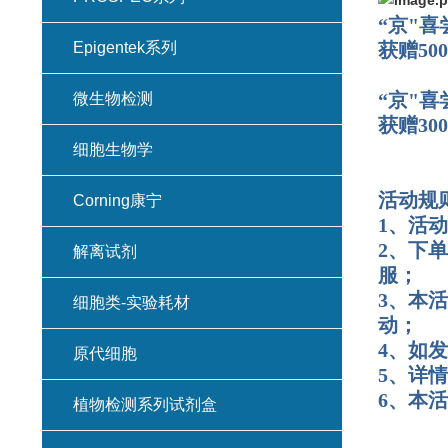
“京"喜
Epigentek系列
获赠50
“京"喜
微生物检测
获赠30
细胞生物学
活动规
Corning康宁
1、活动
2、下
解离试剂
服；
3、本
细胞类-实验耗材
动；
4、如
原代细胞
5、详
6、本
植物检测系列试剂盒