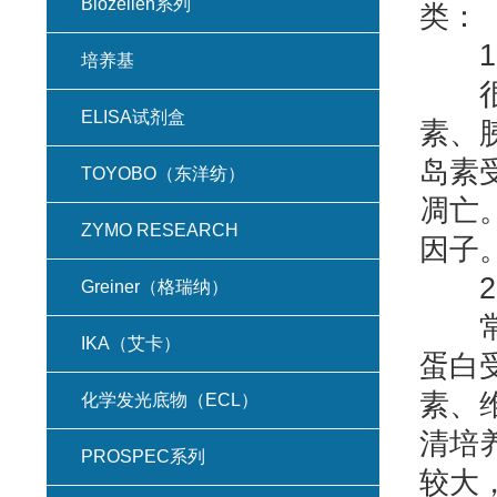
Biozellen系列
类：
1.
培养基
很多
ELISA试剂盒
素、
岛素
TOYOBO（东洋纺）
凋亡
ZYMO RESEARCH
因子
2.
Greiner（格瑞纳）
常见
IKA（艾卡）
蛋白
素、
化学发光底物（ECL）
清培
PROSPEC系列
较大