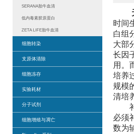
SERANA胎牛血清
低内毒素胶原蛋白
时间
ZETA LIFE胎牛血清
白组
大部
细胞转染
长因
支原体清除
用。
培养
细胞冻存
规模
实验耗材
清培
分子试剂
补充
必须
细胞增殖与凋亡
数为