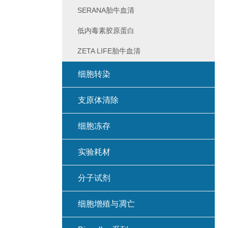
SERANA胎牛血清
低内毒素胶原蛋白
ZETA LIFE胎牛血清
细胞转染
支原体清除
细胞冻存
实验耗材
分子试剂
细胞增殖与凋亡