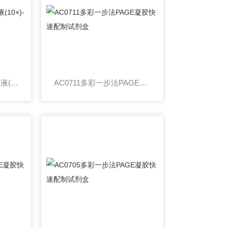
AC0688Tris-Hepes电泳液(10×)-蛋白电泳
AC0711多彩一步法PAGE凝胶快速配制试剂盒