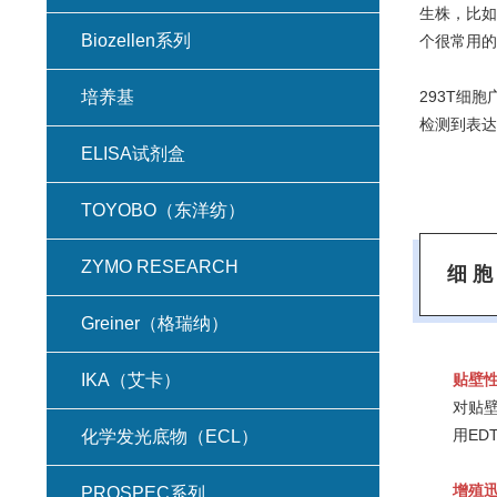
生株，比如
Biozellen系列
个很常用的
培养基
293T细
检测到表达
ELISA试剂盒
TOYOBO（东洋纺）
ZYMO RESEARCH
细 胞
Greiner（格瑞纳）
IKA（艾卡）
贴壁
对贴
用ED
化学发光底物（ECL）
增殖
PROSPEC系列