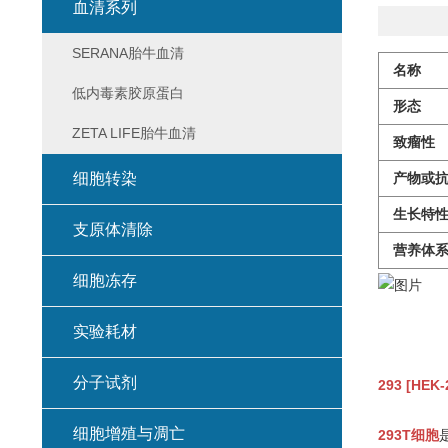
血清系列
SERANA胎牛血清
名称
低内毒素胶原蛋白
形态
ZETA LIFE胎牛血清
致瘤性
细胞转染
产物或抗
生长特
支原体清除
营养体
细胞冻存
实验耗材
分子试剂
293 [HEK
细胞增殖与凋亡
293T细胞