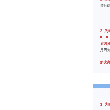
清批
2.
原因
是因
解决
转 染 病
1.
为