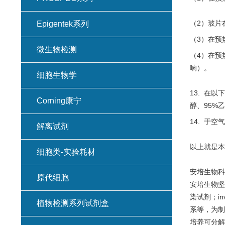
（2）玻片在37
Epigentek系列
（3）在预热
微生物检测
（4）在预
响）。
细胞生物学
13. 在以下
Corning康宁
醇、95%乙
14. 于
解离试剂
以上就是本
细胞类-实验耗材
安培生物科
原代细胞
安培生物坚
染试剂；in
植物检测系列试剂盒
系等，为制
培养可分解