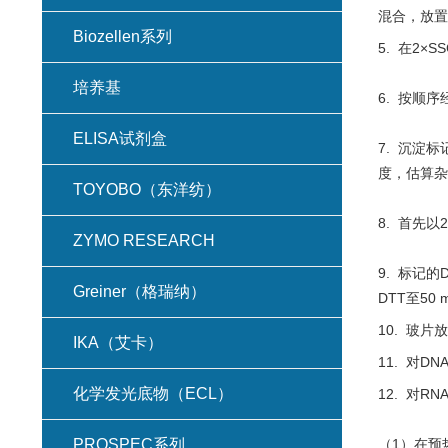
混合，放置1
Biozellen系列
5. 在2×
培养基
6. 按顺序
ELISA试剂盒
7. 沉淀
度，估算杂
TOYOBO（东洋纺）
8. 首先
ZYMO RESEARCH
9. 标记的
Greiner（格瑞纳）
DTT至50
10. 玻
IKA（艾卡）
11. 对D
化学发光底物（ECL）
12. 对R
PROSPEC系列
（1）在预热