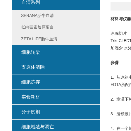
血清系列
SERANA胎牛血清
材料与仪器
低内毒素胶原蛋白
冰冻切片
ZETA LIFE胎牛血清
Tris·Cl
加湿盒 水
细胞转染
步骤
支原体清除
1. 从冰箱
细胞冻存
EDTA所配
实验耗材
2. 室温下
分子试剂
3. 浸载玻
细胞增殖与凋亡
4. 在一