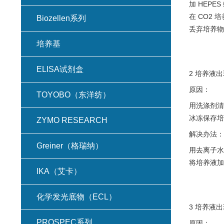
加 HEPES
在 CO2 
Biozellen系列
丢弃培养物
培养基
ELISA试剂盒
2 培养液出
原因：
TOYOBO（东洋纺）
用洗涤剂清
冰冻保存培
ZYMO RESEARCH
解决办法：
Greiner（格瑞纳）
用去离子水
将培养液加
IKA（艾卡）
化学发光底物（ECL）
3 培养液出
PROSPEC系列
原因：