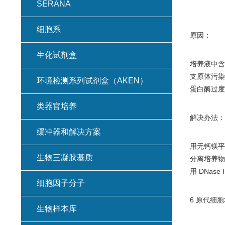
SERANA
细胞系
原因：
生化试剂盒
培养液中含
支原体污染
环境检测系列试剂盒（AKEN）
蛋白酶过度
类器官培养
解决办法：
缓冲器和解决方案
用无钙镁平
生物三凝胶基质
分离培养物
用 DNase
细胞因子分子
6 原代细
生物样本库