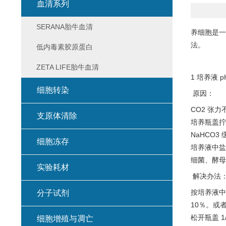
血清系列
SERANA胎牛血清
养细胞是一
法。
低内毒素胶原蛋白
ZETA LIFE胎牛血清
1 培养液 
细胞转染
原因：
CO2 张力
支原体清除
培养瓶盖拧
NaHCO3
细胞冻存
培养液中盐
细菌、酵母
实验耗材
解决办法
按培养液中 N
分子试剂
10％。或者
松开瓶盖 1/
细胞增殖与凋亡