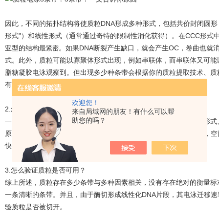
因此，不同的拓扑结构将使质粒DNA形成多种形式，包括共价封闭圆形
形式"）和线性形式（通常通过奇特的限制性消化获得）。在CCC形式中
亚型的结构最
。如果DNA断裂产生缺口，就会产生OC，卷曲也就
紧密
式。此外，质粒可能以寡聚体形式出现，例如串联体，而串联体又可能
脂糖凝胶电泳观察到。但出现多少种条带会根据你的质粒提取技术、质
有所不同。
欢迎您！
2.怎么区分质粒的电泳条带？
来自局域网的朋友！有什么可以帮
助您的吗？
一般来说，质粒迁移速度由快到慢分别是共价封闭原形（超螺旋）形式
原因是：电泳DNA迁移速率与分子大小和构象相关，分子构象越大，
快；开环质粒由于DNA断开，阻力增大，因此跑的最慢。
3.怎么验证质粒是否可用？
综上所述，质粒存在多少条带与多种因素相关，没有存在绝对的衡量标
一条清晰的条带。并且，由于酶切形成线性化DNA片段，其电泳迁移
验质粒是否被切开。