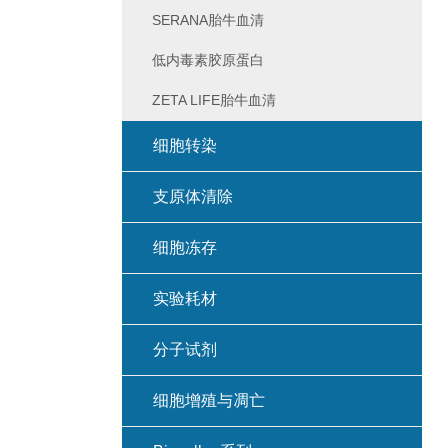
SERANA胎牛血清
低内毒素胶原蛋白
ZETA LIFE胎牛血清
细胞转染
支原体清除
细胞冻存
实验耗材
分子试剂
细胞增殖与凋亡