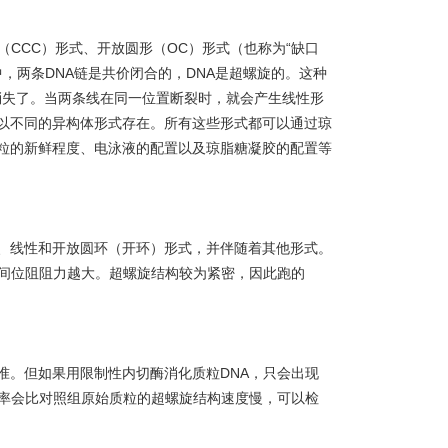
（CCC）形式、开放圆形（OC）形式（也称为“缺口
，两条DNA链是共价闭合的，DNA是超螺旋的。这种
消失了。当两条线在同一位置断裂时，就会产生线性形
以不同的异构体形式存在。所有这些形式都可以通过琼
粒的新鲜程度、电泳液的配置以及琼脂糖凝胶的配置等
、
线性
和开放圆环（开环）形式，
并伴随着其他形式。
空间位阻阻力越大。超螺旋结构较为紧密，因此跑的
准。但如果用限制性内切酶消化质粒DNA，只会出现
速率会比对照组原始质粒的超螺旋结构速度慢，可以检