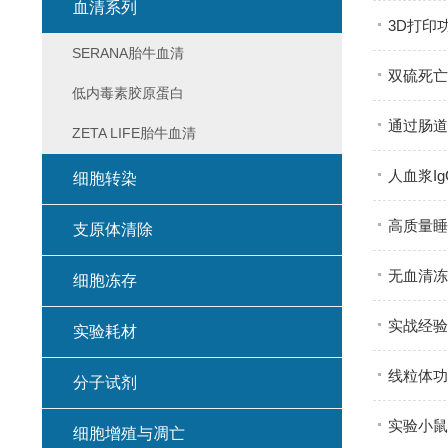
血清系列
3D打印
SERANA胎牛血清
双硫死亡
低内毒素胶原蛋白
通过肠道
ZETA LIFE胎牛血清
人血浆I
细胞转染
高质量睡
支原体清除
无血清冻
细胞冻存
实战经验
实验耗材
线粒体功
分子试剂
实验小鼠
细胞增殖与凋亡