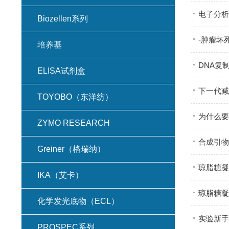
电子分析
Biozellen系列
-肿瘤坏
培养基
DNA复
ELISA试剂盒
下一代减
TOYOBO（东洋纺）
为什么要
ZYMO RESEARCH
合成引物
Greiner（格瑞纳）
琼脂糖凝
IKA（艾卡）
琼脂糖凝
化学发光底物（ECL）
实验新手
PROSPEC系列